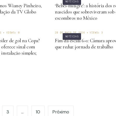
NOTÍCIAS
anos Wianey Pinheiro,
‘Bebês-milagre’: a história dos 
edação da TV Globo
nascidos que sobreviveram sob 
escombros no México
6
•
VIEWS: 8
28 DE MAIO DE 2026
•
VIEWS: 3
NOTÍCIAS
oiler de gol na Copa?
Fim da escala 6×1: Câmara apro
 oferece sinal com
que reduz jornada de trabalho
 instalação simples;
3
…
10
Próximo