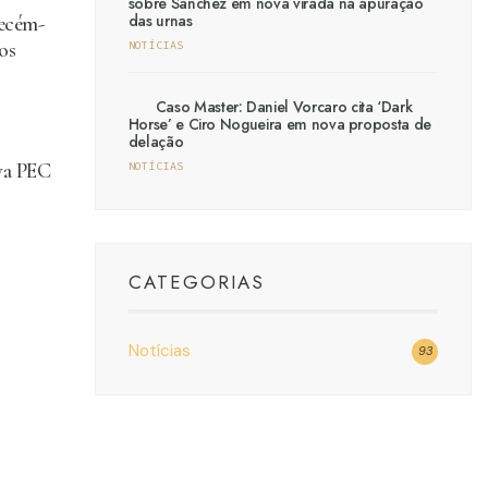
sobre Sánchez em nova virada na apuração
das urnas
recém-
os
NOTÍCIAS
Caso Master: Daniel Vorcaro cita ‘Dark
Horse’ e Ciro Nogueira em nova proposta de
delação
va PEC
NOTÍCIAS
CATEGORIAS
Notícias
93