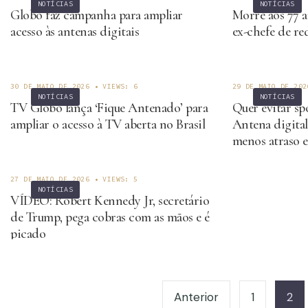
NOTÍCIAS
NOTÍCIAS
Globo faz campanha para ampliar
Morre aos 77 
acesso às antenas digitais
ex-chefe de r
30 DE MAIO DE 2026
•
VIEWS: 6
29 DE MAIO DE 202
NOTÍCIAS
NOTÍCIAS
TV Globo lança ‘Fique Antenado’ para
Quer evitar sp
ampliar o acesso à TV aberta no Brasil
Antena digital
menos atraso e
confira
27 DE MAIO DE 2026
•
VIEWS: 5
NOTÍCIAS
VÍDEO: Robert Kennedy Jr, secretário
de Trump, pega cobras com as mãos e é
picado
Paginação
de
Anterior
1
2