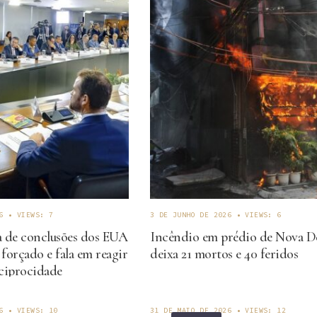
6
•
VIEWS: 7
3 DE JUNHO DE 2026
•
VIEWS: 6
a de conclusões dos EUA
Incêndio em prédio de Nova Dé
 forçado e fala em reagir
deixa 21 mortos e 40 feridos
ciprocidade
6
•
VIEWS: 10
31 DE MAIO DE 2026
•
VIEWS: 12