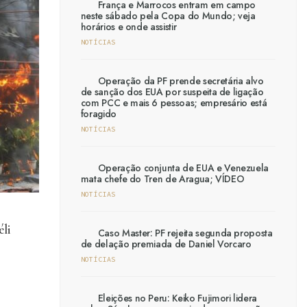
França e Marrocos entram em campo
neste sábado pela Copa do Mundo; veja
horários e onde assistir
NOTÍCIAS
Operação da PF prende secretária alvo
de sanção dos EUA por suspeita de ligação
com PCC e mais 6 pessoas; empresário está
foragido
NOTÍCIAS
Operação conjunta de EUA e Venezuela
mata chefe do Tren de Aragua; VÍDEO
NOTÍCIAS
li
Caso Master: PF rejeita segunda proposta
de delação premiada de Daniel Vorcaro
NOTÍCIAS
Eleições no Peru: Keiko Fujimori lidera