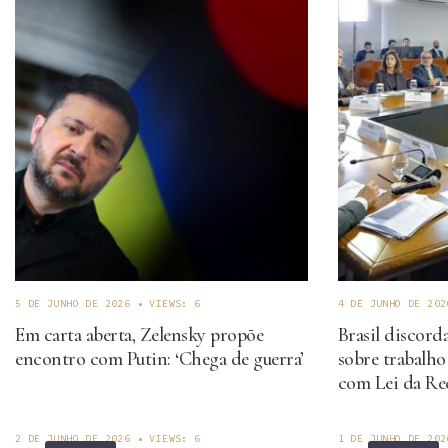
5 DE JUNHO DE 2026
•
VIEWS: 6
4 DE JUNHO DE 202
Em carta aberta, Zelensky propõe
Brasil discord
encontro com Putin: ‘Chega de guerra’
sobre trabalho
com Lei da Re
2 DE JUNHO DE 2026
•
VIEWS: 6
1 DE JUNHO DE 202