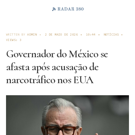
WRITTEN BY
ADMIN
•
2 DE MAIO DE 2026
•
10:44
•
NOTÍCIAS
•
VIEWS: 3
Governador do México se
afasta após acusação de
narcotráfico nos EUA