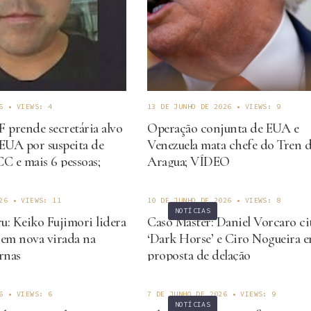
6
•
VIEWS: 4
13 DE JUNHO DE 2026
•
VIEWS: 9
 prende secretária alvo
Operação conjunta de EUA e
EUA por suspeita de
Venezuela mata chefe do Tren 
C e mais 6 pessoas;
Aragua; VÍDEO
á foragido
26
•
VIEWS: 11
10 DE JUNHO DE 2026
•
VIEWS: 8
NOTÍCIAS
ru: Keiko Fujimori lidera
Caso Master: Daniel Vorcaro ci
 em nova virada na
‘Dark Horse’ e Ciro Nogueira 
rnas
proposta de delação
6
•
VIEWS: 6
7 DE JUNHO DE 2026
•
VIEWS: 9
NOTÍCIAS