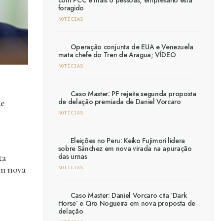
com PCC e mais 6 pessoas; empresário está
foragido
NOTÍCIAS
Operação conjunta de EUA e Venezuela
mata chefe do Tren de Aragua; VÍDEO
NOTÍCIAS
Caso Master: PF rejeita segunda proposta
de delação premiada de Daniel Vorcaro
de
NOTÍCIAS
Eleições no Peru: Keiko Fujimori lidera
sobre Sánchez em nova virada na apuração
das urnas
ta
em nova
NOTÍCIAS
Caso Master: Daniel Vorcaro cita ‘Dark
Horse’ e Ciro Nogueira em nova proposta de
delação