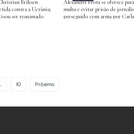
hristian Eriksen
Alexandre Frota se oferece par
tida contra a Ucrânia;
multa e evitar prisão de jornalis
cisou ser reanimado
perseguido com arma por Carla
em 2021
Zambelli
…
10
Próximo