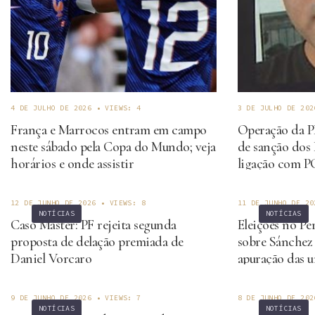
4 DE JULHO DE 2026
•
VIEWS: 4
3 DE JULHO DE 202
França e Marrocos entram em campo
Operação da PF
neste sábado pela Copa do Mundo; veja
de sanção dos 
horários e onde assistir
ligação com PC
empresário est
12 DE JUNHO DE 2026
•
VIEWS: 8
11 DE JUNHO DE 20
NOTÍCIAS
NOTÍCIAS
Caso Master: PF rejeita segunda
Eleições no Pe
proposta de delação premiada de
sobre Sánchez
Daniel Vorcaro
apuração das u
9 DE JUNHO DE 2026
•
VIEWS: 7
8 DE JUNHO DE 202
NOTÍCIAS
NOTÍCIAS