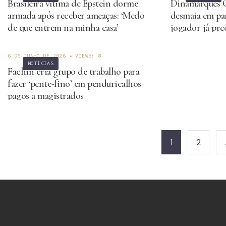
Brasileira vítima de Epstein dorme
Dinamarquês C
armada após receber ameaças: ‘Medo
desmaia em par
de que entrem na minha casa’
jogador já pre
durante jogo 
6 DE JUNHO DE 2026
•
VIEWS: 8
NOTÍCIAS
Fachin cria grupo de trabalho para
fazer ‘pente-fino’ em penduricalhos
pagos a magistrados
Paginação
de
1
2
posts